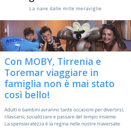
La nave dalle mille meraviglie
ASSISTENZA
Assistenza
Online
Assistenza
02 76028132
Con MOBY, Tirrenia e
Toremar viaggiare in
famiglia non è mai stato
così bello!
Adulti e bambini avranno tante occasioni per divertirsi,
rilassarsi, socializzare e passare del tempo insieme.
La spensieratezza è la regina nelle nostre traversate.