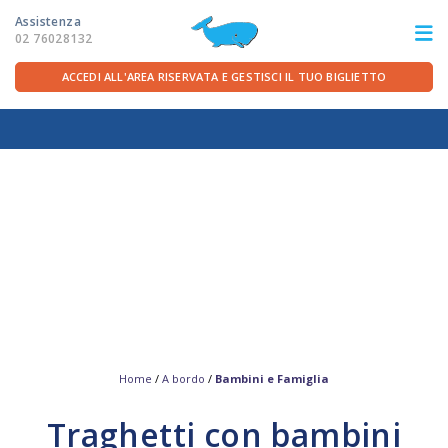
Assistenza
02 76028132
ACCEDI ALL'AREA RISERVATA E GESTISCI IL TUO BIGLIETTO
ITA
FRA
DEU
ENG
LE ROTTE
OFFERTE TRAGHETTI
PER LA PARTENZA
SERVIZI A BORDO
Home
/
A bordo
/
Bambini e Famiglia
Traghetti con bambini
LA COMPAGNIA