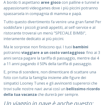
A bordo ti aspettano
aree gioco
con palline e tunnel e
appassionanti videogames dove i più piccini potranno
spassarsela in compagnia di mamma e papà.
Tutto questo divertimento fa venire una gran fame! Per
soddisfare i piccoli grandi appetiti, al self-service e al
ristorante troverai un menù "SPECIALE BIMBI",
interamente dedicato ai più piccini.
Ma le sorprese non finiscono qui. I tuoi
bambini
potranno
viaggiare a un costo vantaggioso
: fino ai 3
anni senza pagare la tariffa di passaggio, mentre dai 4
a 11 anni pagando il 50% della tariffa di passaggio.
E, prima di scendere, non dimenticare di scattare una
foto con tutta la famiglia insieme alle figure dei
simpatici Looney Tunes e gli avvincenti supereroi che
trovi sulle nostre navi: avrai così un
bellissimo ricordo
della tua vacanza
che durerà per sempre.
Un viaggio in nave è anche questo: