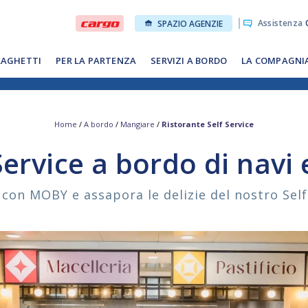
Assistenza
O
SPAZIO AGENZIE
RAGHETTI
PER LA PARTENZA
SERVIZI A BORDO
LA COMPAGNI
Home
/
A bordo
/
Mangiare
/
Ristorante Self Service
Service a bordo di navi
 con MOBY e assapora le delizie del nostro Self