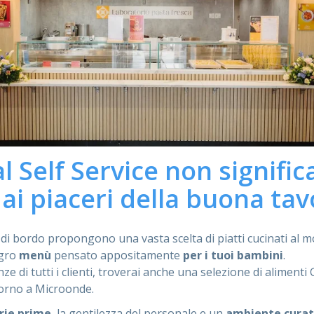
 Self Service non signific
ai piaceri della buona tav
 di bordo propongono una vasta scelta di piatti cucinati al 
egro
menù
pensato appositamente
per i tuoi bambini
.
ze di tutti i clienti, troverai anche una selezione di alimenti
forno a Microonde.
rie prime
, la gentilezza del personale e un
ambiente cura