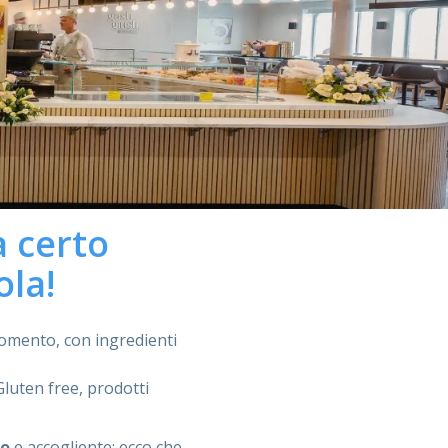
a certo
ola!
momento, con ingredienti
 Gluten free, prodotti
to
e accogliente: ecco che