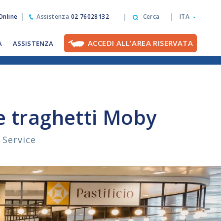
nline
Assistenza
02 76028132
Cerca
ITA
ACCEDI ALL'AREA RISERVATA
A
ASSISTENZA
 e traghetti Moby
 Service