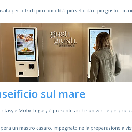
ta per offrirti più comodità, più velocità e più gusto… in un
aseificio sul mare
ntasy e Moby Legacy è presente anche un vero e proprio cas
opera un mastro casaro, impegnato nella preparazione a vist