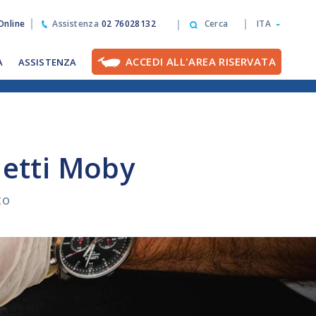
nline
Assistenza
02 76028132
Cerca
ITA
ACCEDI ALL'AREA RISERVATA
A
ASSISTENZA
hetti Moby
to