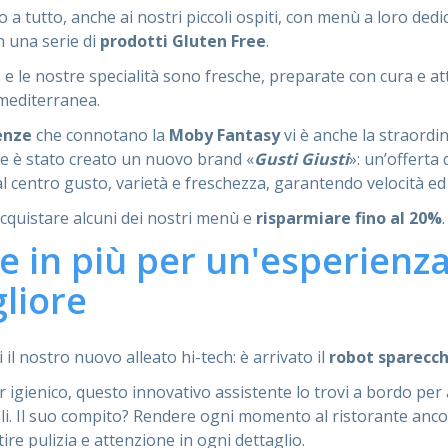
 tutto, anche ai nostri piccoli ospiti, con menù a loro dedic
on una serie di
prodotti Gluten Free
.
e e le nostre specialità sono fresche, preparate con cura e a
 mediterranea.
enze
che connotano la
Moby Fantasy
vi è anche la straordin
e è stato creato un nuovo brand «
Gusti Giusti
»: un’offerta 
al centro gusto, varietà e freschezza, garantendo velocità ed 
cquistare alcuni dei nostri menù e
risparmiare fino al 20%
.
e in più per un'esperienza
liore
i il nostro nuovo alleato hi-tech: è arrivato il
robot sparecch
r igienico, questo innovativo assistente lo trovi a bordo per
voli. Il suo compito? Rendere ogni momento al ristorante anco
tire pulizia e attenzione in ogni dettaglio.