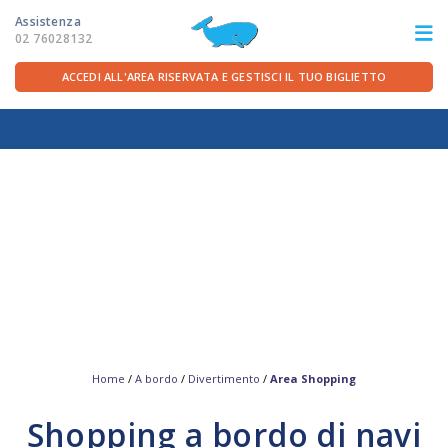
Assistenza
02 76028132
ACCEDI ALL'AREA RISERVATA E GESTISCI IL TUO BIGLIETTO
ITA
FRA
DEU
ENG
LE ROTTE
OFFERTE TRAGHETTI
PER LA PARTENZA
SERVIZI A BORDO
Home
/
A bordo
/
Divertimento
/
Area Shopping
Shopping a bordo di navi
LA COMPAGNIA