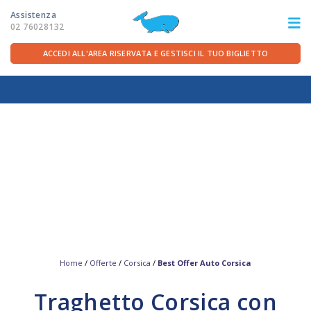
Assistenza
02 76028132
ACCEDI ALL'AREA RISERVATA E GESTISCI IL TUO BIGLIETTO
ITA
FRA
DEU
ENG
LE ROTTE
OFFERTE TRAGHETTI
PER LA PARTENZA
SERVIZI A BORDO
Home
/
Offerte
/
Corsica
/
Best Offer Auto Corsica
Traghetto Corsica con
LA COMPAGNIA