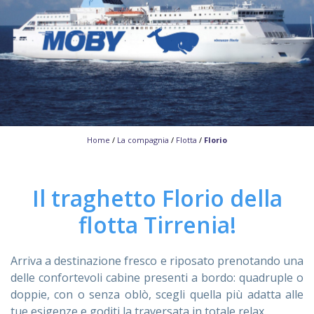
ASSISTENZA
Assistenza
Online
Assistenza
02 76028132
Home
/
La compagnia
/
Flotta
/
Florio
Il traghetto Florio della
flotta Tirrenia!
Arriva a destinazione fresco e riposato prenotando una
delle confortevoli cabine presenti a bordo: quadruple o
doppie, con o senza oblò, scegli quella più adatta alle
tue esigenze e goditi la traversata in totale relax.