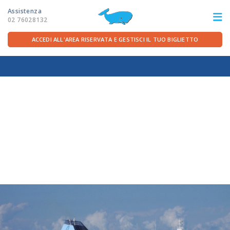
Assistenza
02 76028132
ACCEDI ALL'AREA RISERVATA E GESTISCI IL TUO BIGLIETTO
ITA
FRA
DEU
ENG
LE ROTTE
OFFERTE TRAGHETTI
PER LA PARTENZA
SERVIZI A BORDO
LA COMPAGNIA